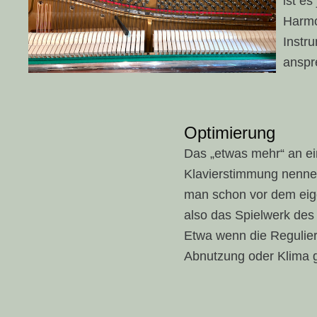
ist e
Harmo
Instr
anspr
Optimierung
Das „etwas mehr“ an e
Klavierstimmung nenne i
man schon vor dem eige
also das Spielwerk des
Etwa wenn die Regulier
Abnutzung oder Klima g