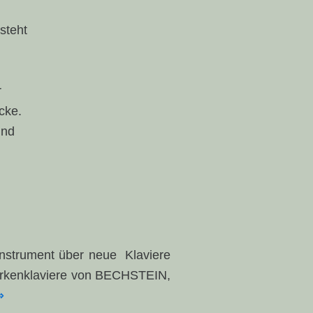
steht
r
cke.
und
 Instrument über neue Klaviere
arkenklaviere von BECHSTEIN,
⇒